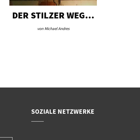
DER STILZER WEG…
AEB VI
von Michael Andres
von Re
SOZIALE NETZWERKE