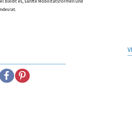
iel bleibt es, sanfte Mobilitätsformen und
andesrat.
V