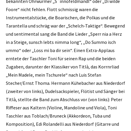
bekannten Ohrwürmer „S`innofeldmandl“ oder „Di wilde
Foore“ nicht fehlen. Flott schmissig waren die
Instrumentalstücke, die Boarischen, die Polkas und die
Tarantella und schräg war der „Schelch-Taktige“. Bewegend
und sentimental sang die Band die Lieder „Sperr nia a Herz
in a Steige, sunsch lebts nimma long“, „Do Summo isch
ummo“ oder „Loss mi ba dir sein“. Einen Extra-Applaus
erntete der Taschler Toni für seinen Rap und die beiden
Zugaben, darunter der Klassiker von Titlà, das Korrnrliad
„Mein Madele, mein Tschurele“ nach Luis Stefan
Stecher/Ernst Thoma. Hermann Kühebacher aus Niederdorf
(zweiter von links), Dudelsackspieler, Flötist und Sänger bei
Titlà, stellte die Band zum Abschluss vor (von links): Peter
Riffeser aus Kaltern (Violine, Mandoline und Viola), Toni
Taschler aus Toblach/Bruneck (Akkordeon, Tuba und
Komposition), Edi Rolandelli aus Niederdorf (Gitarre und