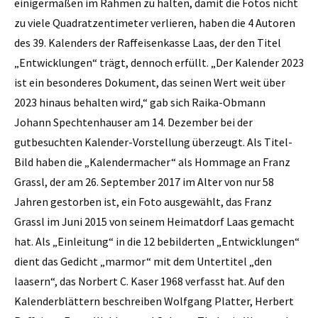
einigermaßen im Rahmen zu halten, damit die Fotos nicht
zu viele Quadratzentimeter verlieren, haben die 4 Autoren
des 39. Kalenders der Raffeisenkasse Laas, der den Titel
„Entwicklungen“ trägt, dennoch erfüllt. „Der Kalender 2023
ist ein besonderes Dokument, das seinen Wert weit über
2023 hinaus behalten wird,“ gab sich Raika-Obmann
Johann Spechtenhauser am 14. Dezember bei der
gutbesuchten Kalender-Vorstellung überzeugt. Als Titel-
Bild haben die „Kalendermacher“ als Hommage an Franz
Grassl, der am 26. September 2017 im Alter von nur 58
Jahren gestorben ist, ein Foto ausgewählt, das Franz
Grassl im Juni 2015 von seinem Heimatdorf Laas gemacht
hat. Als „Einleitung“ in die 12 bebilderten „Entwicklungen“
dient das Gedicht „marmor“ mit dem Untertitel „den
laasern“, das Norbert C. Kaser 1968 verfasst hat. Auf den
Kalenderblättern beschreiben Wolfgang Platter, Herbert