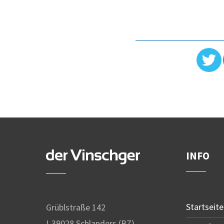
INFO
Startseite
Grüblstraße 142
I-39028 Schlanders (BZ)