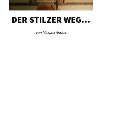
DER STILZER WEG…
AEB VI
von Michael Andres
von Re