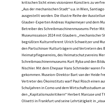
kritischen Sicht eines visionären Künstlers zu verfr
„Aus der mechanischen Stadt“ u.a. in Wien, Santiago
ausgestellt worden. Die illustre Reihe der Ausstell
Glauber-Experten Andreas Hapkemeyer und dem Musei
Betreiber des Schreibmaschinenmuseums Peter Mitter
Museumssaison 2024 mit Glaubers „mechanischer St
begrüßten Kulturreferent Ulrich Schweitzer und Mu
den Partschinser Kulturträgern und Vertretern des 
Heimatpflegevereins, des Heimatschutzvereins Mera
Schreibmaschinenmuseums Kurt Ryba und den Bild
Nischler. Mit dem Ehepaar Hans Schmieder waren Fr
gekommen. Museion-Direktor Bart van der Heide fre
Vertreter des Ökoinstituts warf Paul Rösch einen au
Schuljahren in Como und dem Wirtschaftsstudium an 
den „Kapitalismuskritikern“ Herbert Marcuse und Th
Olivetti in Frankfurt und seine Lehrtätigkeit in „vi