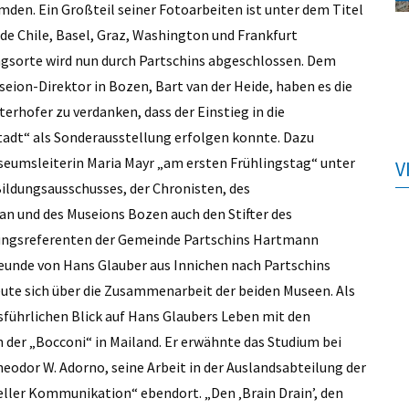
emden. Ein Großteil seiner Fotoarbeiten ist unter dem Titel
 de Chile, Basel, Graz, Washington und Frankfurt
ungsorte wird nun durch Partschins abgeschlossen. Dem
on-Direktor in Bozen, Bart van der Heide, haben es die
hofer zu verdanken, dass der Einstieg in die
adt“ als Sonderausstellung erfolgen konnte. Dazu
seumsleiterin Maria Mayr „am ersten Frühlingstag“ unter
V
Bildungsausschusses, der Chronisten, des
n und des Museions Bozen auch den Stifter des
ungsreferenten der Gemeinde Partschins Hartmann
eunde von Hans Glauber aus Innichen nach Partschins
ute sich über die Zusammenarbeit der beiden Museen. Als
sführlichen Blick auf Hans Glaubers Leben mit den
der „Bocconi“ in Mailand. Er erwähnte das Studium bei
eodor W. Adorno, seine Arbeit in der Auslandsabteilung der
sueller Kommunikation“ ebendort. „Den ‚Brain Drain’, den