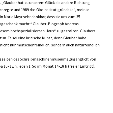
. „Glauber hat zu unserem Glück die andere Richtung
 anregte und 1989 das Ökoinstitut gründete“, meinte
n Maria Mayr sehr dankbar, dass sie uns zum 35.
gsgeschenk macht.“ Glauber-Biograph Andreas
iesem hochspezialisierten Haus“ zu gestalten. Glaubers
un. Es sei eine kritische Kunst, denn Glauber habe
 nicht nur menschenfeindlich, sondern auch naturfeindlich
ungszeiten des Schreibmaschinenmuseums zugänglich: von
a 10–12 h, jeden 1. So im Monat 14-18 h (freier Eintritt).