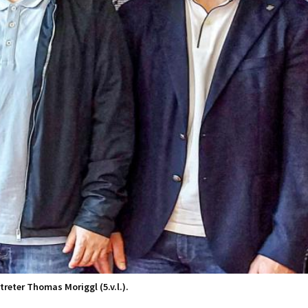
treter Thomas Moriggl (5.v.l.).