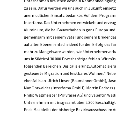
Unternehmen brauchen deshalb Rahmenbedingungen, 
zu sein. Dafür werden wir uns auch in Zukunft einset
unermüdlichen Einsatz bedankte. Auf dem Programm
Interfama. Das Unternehmen entwickelt und erzeugt
Aluminium, die bei Bauvorhaben in ganz Europa und
gemeinsam mit seinem Vater und seinem Bruder das 
auf allen Ebenen entscheidend für den Erfolg des 
mehr zu Mangelware werden, wie Unternehmerverband
uns in Südtirol 30.000 Erwerbstätige fehlen. Wir m
folgenden Bereichen: Digitalisierung/Automatisieru
gesteuerte Migration und leistbares Wohnen.“ Nebe
ebenfalls an: Ulrich Linser (Baumänner GmbH), Jasm
Max Ohrwalder (Interfama GmbH), Martin Pedross 
Philip Wagmeister (Polyfaser AG) und Valentin Wall
Unternehmen mit insgesamt über 2.300 Beschäftig
Ende Mai bleibt der bisherige Bezirksausschuss im 