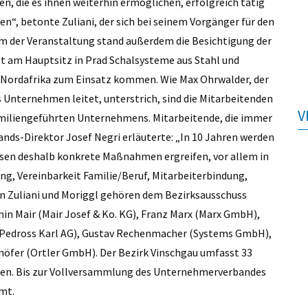
die es ihnen weiterhin ermöglichen, erfolgreich tätig
zen“, betonte Zuliani, der sich bei seinem Vorgänger für den
 der Veranstaltung stand außerdem die Besichtigung der
 am Hauptsitz in Prad Schalsysteme aus Stahl und
 Nordafrika zum Einsatz kommen. Wie Max Ohrwalder, der
Unternehmen leitet, unterstrich, sind die Mitarbeitenden
V
familiengeführten Unternehmens. Mitarbeitende, die immer
s-Direktor Josef Negri erläuterte: „In 10 Jahren werden
üssen deshalb konkrete Maßnahmen ergreifen, vor allem in
ng, Vereinbarkeit Familie/Beruf, Mitarbeiterbindung,
n Zuliani und Moriggl gehören dem Bezirksausschuss
in Mair (Mair Josef & Ko. KG), Franz Marx (Marx GmbH),
(Pedross Karl AG), Gustav Rechenmacher (Systems GmbH),
nöfer (Ortler GmbH). Der Bezirk Vinschgau umfasst 33
ten. Bis zur Vollversammlung des Unternehmerverbandes
Amt.