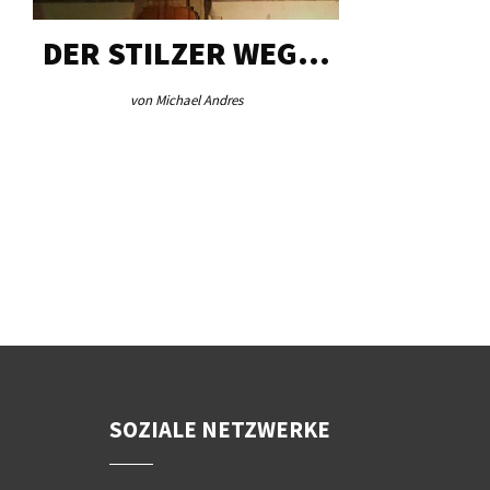
DER STILZER WEG…
AEB VI
von Michael Andres
von Re
SOZIALE NETZWERKE