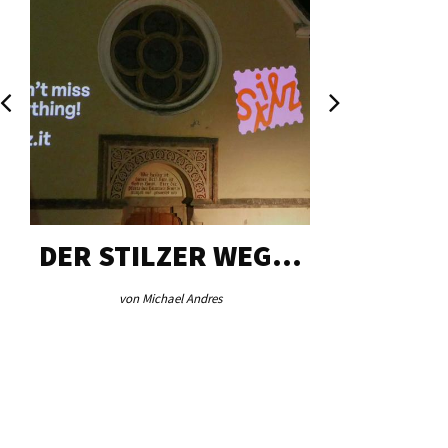
DER STILZER WEG…
AEB VI
von Michael Andres
von Re