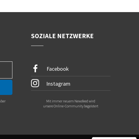
SOZIALE NETZWERKE
Facebook
Instagram
über
Mit immer neuem Newsfeed wird
.
unsere Online-Community begeistert