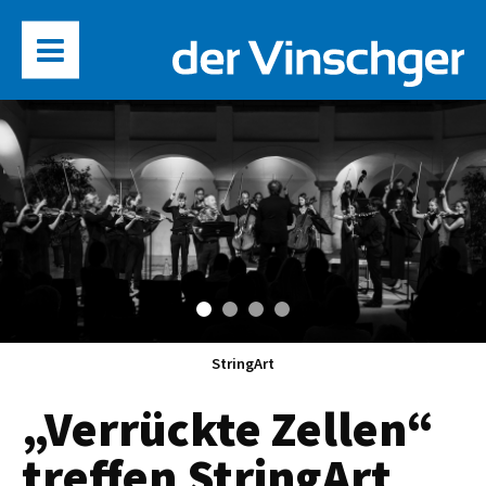
StringArt
„Verrückte Zellen“
treffen StringArt