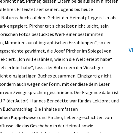
racht hat. Pircher, dessen Eltern beide aus dem hinteren
ehrer. Er leistet seit seiner Jugend bis heute
 Naturns. Auch auf dem Gebiet der Heimatpflege ist er als
engagiert. Pircher tut sich selbst nicht leicht, sein
torischen Fotos bestücktes Werk einer bestimmten
gen, Memoiren autobiographischen Erzählungen“, so der
V
engeschichte gewidmet, die Josef Pircher im Spiegel von
ktiert. „Ich will erzählen, wie ich die Welt erlebt habe“
elt erlebt habe“, fasst der Autor dem der Vinschger
icht einzigartigen Buches zusammen. Einzigartig nicht
sondern auch wegen der Form, mit der diese dem Leser
orm von Zwiegesprächen geschrieben. Der Fragende dabei ist
JP (der Autor). Hannes Benedetto war für das Lektorat und
en Buchumschlag. Die Inhalte umfassen
lien Kuppelwieser und Pircher, Lebensgeschichten von
nflüsse, die das Geschehen in der Heimat sowie