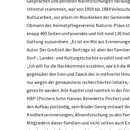
Gesprächen und peniblen Nachforschungen herausgeb
Ultental stammten, war von 1959 bis 1984 Volksschull
Kulturarbeit, vor allem im Musikleben der Gemeinde
Obmann des Heimatpflegevereins Naturns-Plaus stark 
knapp 400 Seiten umfassendes und mit rund 130 his
Gattung zuzuordnen: „Es ist ein Mix aus Erinnerun
Autor. Der Großteil der Beiträge ist aber der Famili
Dorf-, Landes- und Kulturgeschichte erzählt und refle
„Ich will für die Nachkommen erzählen, wie ich die W
gegenüber den Sinn und Zweck des in mehrerlei Hins
nur wegen der genauestens recherchierten Inhalte, 
gereicht werden. Alle Kapitel sind nämlich in der F
HBP (Pirchers Sohn Hannes Benedetto Pircher) und 
den Aufbau zuständig, sein Bruder Georg entwarf d
Kindheitserinnerungen, Ahnenforschung zu den Fami
Mitgliedern dieser Familien und nicht selten auch Ei