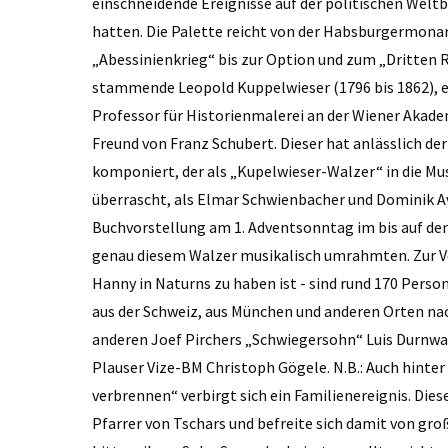
einschneidende Ereignisse auf der politischen Welt
hatten. Die Palette reicht von der Habsburgermonar
„Abessinienkrieg“ bis zur Option und zum „Dritten 
stammende ­Leopold Kuppelwieser (1796 bis 1862), ei
Professor für Historienmalerei an der Wiener Akad
Freund von Franz Schubert. Dieser hat anlässlich d
komponiert, der als „Kupelwieser-Walzer“ in die Mu
überrascht, als Elmar Schwienbacher und Dominik Avo
Buchvorstellung am 1. Adventsonntag im bis auf de
genau diesem Walzer musikalisch umrahmten. Zur Vo
Hanny in Naturns zu haben ist - sind rund 170 Per
aus der Schweiz, aus München und anderen Orten n
anderen Joef Pirchers „Schwiegersohn“ Luis Durnwa
Plauser Vize-BM Christoph Gögele. N.B.: Auch hinter 
verbrennen“ verbirgt sich ein Familienereignis. Die
Pfarrer von Tschars und befreite sich damit von gro