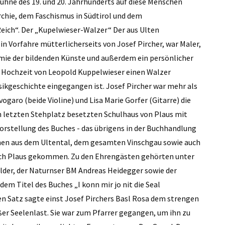
bühne des 19. und 20. Jahrhunderts auf diese Menschen
chie, dem Faschismus in Südtirol und dem
Reich“. Der „Kupelwieser-Walzer“ Der aus Ulten
n Vorfahre mütterlicherseits von Josef Pircher, war Maler,
emie der bildenden Künste und außerdem ein persönlicher
er Hochzeit von Leopold Kuppelwieser einen Walzer
sikgeschichte eingegangen ist. Josef Pircher war mehr als
garo (beide Violine) und Lisa Marie Gorfer (Gitarre) die
n letzten Stehplatz besetzten Schulhaus von Plaus mit
rstellung des Buches - das übrigens in der Buchhandlung
sonen aus dem Ultental, dem gesamten Vinschgau sowie auch
ach Plaus gekommen. Zu den Ehrengästen gehörten unter
lder, der Naturnser BM Andreas Heidegger sowie der
dem Titel des Buches „I konn mir jo nit die Seal
sen Satz sagte einst Josef Pirchers Basl Rosa dem strengen
ßer Seelenlast. Sie war zum Pfarrer gegangen, um ihn zu