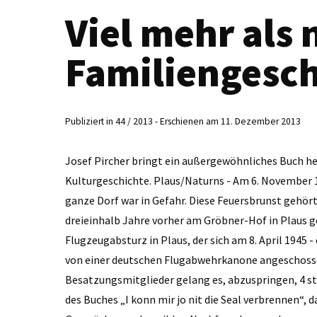
Viel mehr als 
Familiengesch
Publiziert in 44 / 2013 - Erschienen am 11. Dezember 2013
Josef Pircher bringt ein außergewöhnliches Buch he
Kulturgeschichte. Plaus/Naturns - Am 6. November 1
ganze Dorf war in Gefahr. Diese Feuersbrunst gehört
dreieinhalb Jahre vorher am Gröbner-Hof in Plaus ge
Flugzeugabsturz in Plaus, der sich am 8. April 1945 
von einer deutschen Flugabwehrkanone angeschosse
Besatzungsmitglieder gelang es, abzuspringen, 4 sta
des Buches „I konn mir jo nit die Seal verbrennen“,