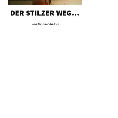
DER STILZER WEG…
AEB VI
von Michael Andres
von Re