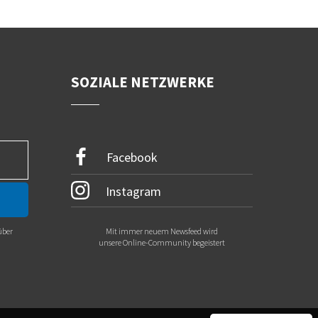
SOZIALE NETZWERKE
Facebook
Instagram
über
Mit immer neuem Newsfeed wird
.
unsere Online-Community begeistert