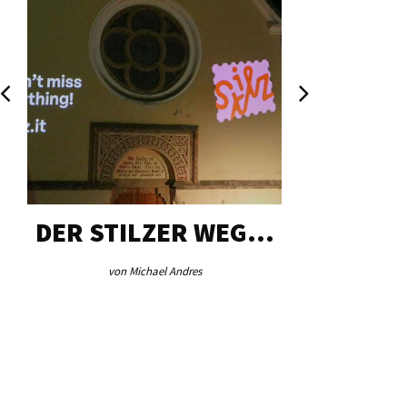
DER STILZER WEG…
AEB VI
von Michael Andres
von Re