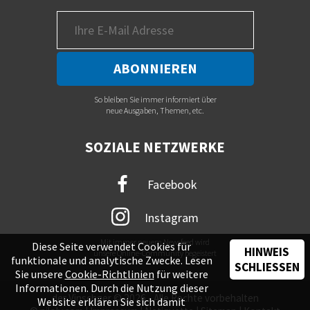
So bleiben Sie immer informiert über
neue Ausgaben, Themen, etc.
SOZIALE NETZWERKE
Facebook
Instagram
Mit immer neuem Newsfeed wird
Diese Seite verwendet Cookies für
HINWEIS
unsere Online-Community begeistert
funktionale und analytische Zwecke. Lesen
SCHLIESSEN
Sie unsere
Cookie-Richtlinien
für weitere
Informationen. Durch die Nutzung dieser
der Vinschger © 2026 - Alle Rechte vorbehalten
Website erklären Sie sich damit