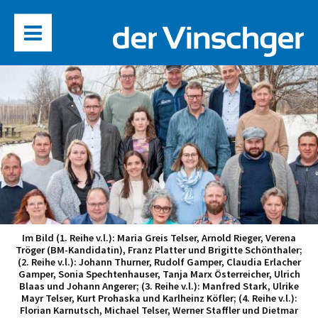
Im Bild (1. Reihe v.l.): Maria Greis Telser, Arnold Rieger, Verena
Tröger (BM-Kandidatin), Franz Platter und Brigitte Schönthaler;
(2. Reihe v.l.): Johann Thurner, Rudolf Gamper, Claudia Erlacher
Gamper, Sonia Spechtenhauser, Tanja Marx Österreicher, Ulrich
Blaas und Johann Angerer; (3. Reihe v.l.): Manfred Stark, Ulrike
Mayr Telser, Kurt Prohaska und Karlheinz Köfler; (4. Reihe v.l.):
Florian Karnutsch, Michael Telser, Werner Staffler und Dietmar