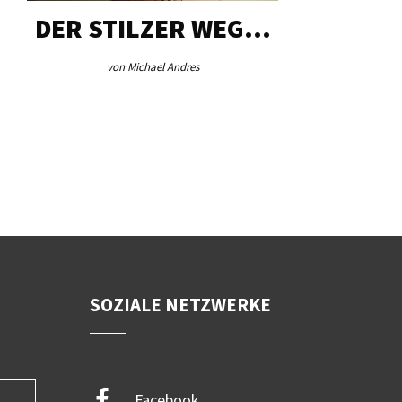
DER STILZER WEG…
AEB VI
von Michael Andres
von Re
SOZIALE NETZWERKE
Facebook