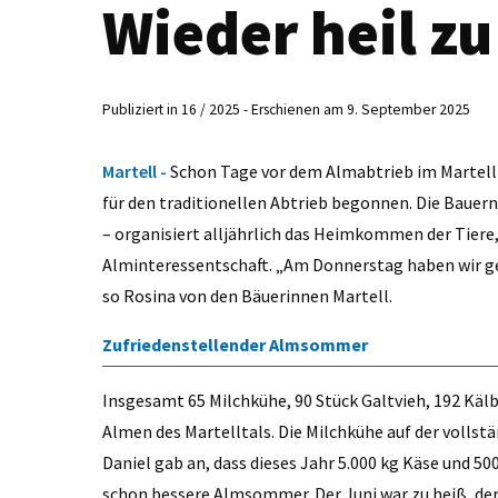
Wieder heil z
Publiziert in 16 / 2025 - Erschienen am 9. September 2025
Martell -
Schon Tage vor dem Almabtrieb im Martell
für den traditionellen Abtrieb begonnen. Die Bauernj
– organisiert alljährlich das Heimkommen der Tier
Alminteressentschaft. „Am Donnerstag haben wir g
so Rosina von den Bäuerinnen Martell.
Zufriedenstellender Almsommer
Insgesamt 65 Milchkühe, 90 Stück Galtvieh, 192 Käl
Almen des Martelltals. Die Milchkühe auf der vollstä
Daniel gab an, dass dieses Jahr 5.000 kg Käse und 5
schon bessere Almsommer. Der Juni war zu heiß, der