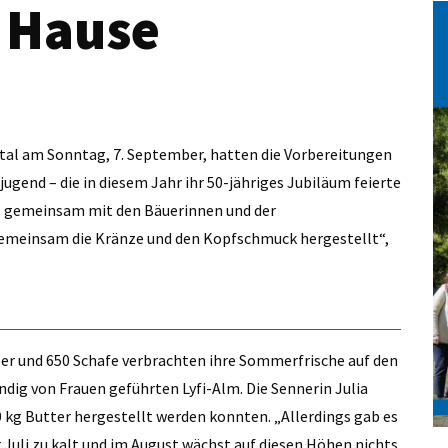
u Hause
tal am Sonntag, 7. September, hatten die Vorbereitungen
ugend – die in diesem Jahr ihr 50-jähriges Jubiläum feierte
e, gemeinsam mit den Bäuerinnen und der
emeinsam die Kränze und den Kopfschmuck hergestellt“,
ber und 650 Schafe verbrachten ihre Sommerfrische auf den
ndig von Frauen geführten Lyfi-Alm. Die Sennerin Julia
00 kg Butter hergestellt werden konnten. „Allerdings gab es
 Juli zu kalt und im August wächst auf diesen Höhen nichts