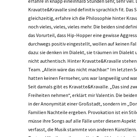
erfahre in knapp eineinhalb Stunden sehr, sehr viel. 
Kravatte&Kravalle sind definitiv sprachlich fit. D
gleichzeitig, erfahre ich die Philosophie hinter Kr
noch vieles, vieles, vieles mehr. Die beiden sind defi
das Vorurteil, dass Hip-Hopper eine gewisse Aggress
durchwegs positiv eingestellt, wollen auf keinen Fa
dazu: sie denken im Dialekt, sie träumen im Dialekt
nicht authentisch. Hinter Kravatte&Kravalle stehen 
Team. „Allein wäre das nicht machbar.“ Im letzten 
hatten keinen Fernseher, uns war langweilig und was 
Seit damals gibt es Kravatte&Kravalle. „Das sind zw
Freiheiten nehmen“, erklärt mir Valentin. Die beiden
in der Anonymität einer Großstadt, sondern im „Dorf“
Familien Nachteile ergeben. Provokation ist ein Sti
müsse ihre Songs auf alle Fälle unter diesem Aspekt
verfasst, die Musik stammte von anderen Künstlern.