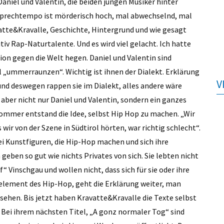
Daniel und Valentin, die beiden jungen Musiker hinter
as Sprechtempo ist mörderisch hoch, mal abwechselnd, mal
avatte&Kravalle, Geschichte, Hintergrund und wie gesagt
nitiv Rap-Naturtalente. Und es wird viel gelacht. Ich hatte
ion gegen die Welt hegen. Daniel und Valentin sind
ll „ummerraunzen“. Wichtig ist ihnen der Dialekt. Erklärung
V
 und deswegen rappen sie im Dialekt, alles andere wäre
aber nicht nur Daniel und Valentin, sondern ein ganzes
Sommer entstand die Idee, selbst Hip Hop zu machen. „Wir
wir von der Szene in Südtirol hörten, war richtig schlecht“.
ei Kunstfiguren, die Hip-Hop machen und sich ihre
 geben so gut wie nichts Privates von sich. Sie lebten nicht
 Vinschgau und wollen nicht, dass sich für sie oder ihre
lelement des Hip-Hop, geht die Erklärung weiter, man
 sehen. Bis jetzt haben Kravatte&Kravalle die Texte selbst
 Bei ihrem nächsten Titel, „A gonz normaler Tog“ sind