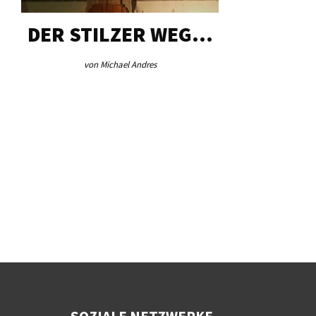
DER STILZER WEG…
AEB VI
von Michael Andres
von Re