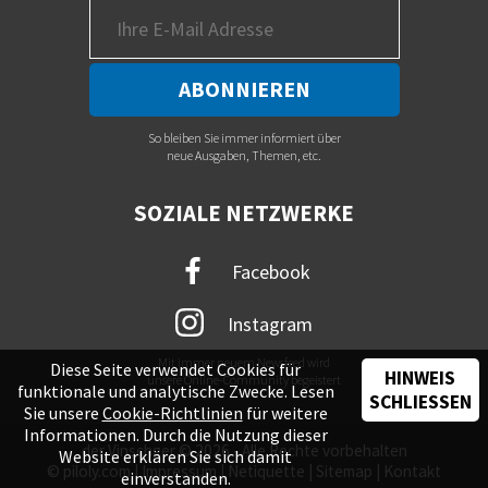
So bleiben Sie immer informiert über
neue Ausgaben, Themen, etc.
SOZIALE NETZWERKE
Facebook
Instagram
Mit immer neuem Newsfeed wird
Diese Seite verwendet Cookies für
HINWEIS
unsere Online-Community begeistert
funktionale und analytische Zwecke. Lesen
SCHLIESSEN
Sie unsere
Cookie-Richtlinien
für weitere
Informationen. Durch die Nutzung dieser
der Vinschger © 2026 - Alle Rechte vorbehalten
Website erklären Sie sich damit
©
piloly.com
|
Impressum
|
Netiquette
|
Sitemap
|
Kontakt
einverstanden.