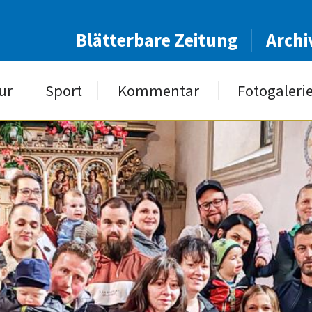
Blätterbare Zeitung
Archi
ur
Sport
Kommentar
Fotogaleri