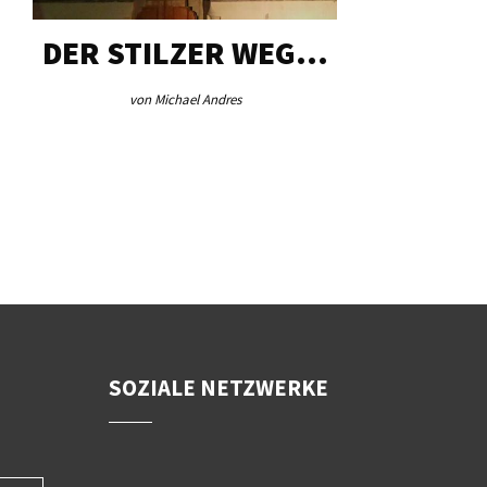
DER STILZER WEG…
AEB VI
von Michael Andres
von Re
SOZIALE NETZWERKE