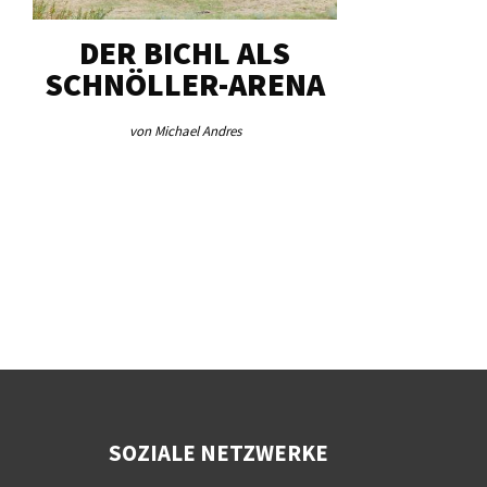
DER BICHL ALS
BEI HEIM
SCHNÖLLER-ARENA
MENGEN 
von Michael Andres
von Re
SOZIALE NETZWERKE