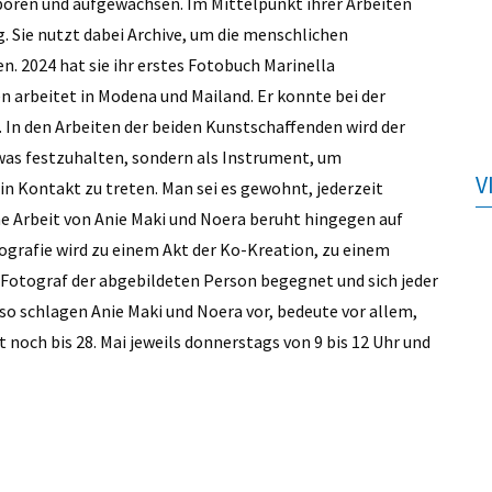
eboren und aufgewachsen. Im Mittelpunkt ihrer Arbeiten
. Sie nutzt dabei Archive, um die menschlichen
. 2024 hat sie ihr erstes Fotobuch Marinella
n arbeitet in Modena und Mailand. Er konnte bei der
. In den Arbeiten der beiden Kunstschaffenden wird der
was festzuhalten, sondern als Instrument, um
V
n Kontakt zu treten. Man sei es gewohnt, jederzeit
he Arbeit von Anie Maki und Noera beruht hingegen auf
ografie wird zu einem Akt der Ko-Kreation, zu einem
Fotograf der abgebildeten Person begegnet und sich jeder
 so schlagen Anie Maki und Noera vor, bedeute vor allem,
t noch bis 28. Mai jeweils donnerstags von 9 bis 12 Uhr und