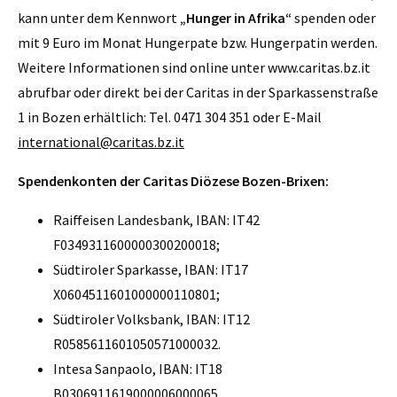
kann unter dem Kennwort
„Hunger in Afrika“
spenden oder
mit 9 Euro im Monat Hungerpate bzw. Hungerpatin werden.
Weitere Informationen sind online unter www.caritas.bz.it
abrufbar oder direkt bei der Caritas in der Sparkassenstraße
1 in Bozen erhältlich: Tel. 0471 304 351 oder E-Mail
international@caritas.bz.it
Spendenkonten der Caritas Diözese Bozen-Brixen:
Raiffeisen Landesbank, IBAN: IT42
F0349311600000300200018;
Südtiroler Sparkasse, IBAN: IT17
X0604511601000000110801;
Südtiroler Volksbank, IBAN: IT12
R0585611601050571000032.
Intesa Sanpaolo, IBAN: IT18
B0306911619000006000065