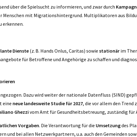
ssend über die Spielsucht zu informieren, und zwar durch
Kampagn
er Menschen mit Migrationshintergrund. Multiplikatoren aus Bild
u erkennen.
ante Dienste
(z. B. Hands Onlus, Caritas) sowie
stationär
im Ther
angebote für Betroffene und Angehörige zu schaffen und diagnosti
.
orieren
zogen. Dazu wird weiter der nationale Datenfluss (SIND) gepfle
st eine
neue landesweite Studie für 2027
, die vor allem den Trend
iliano Ghezzi
vom Amt für Gesundheitsbetreuung, zuständig für
atlichen Vorgaben
. Die Verantwortung für die
Umsetzung
des Pla
ern und bei allen Netzwerkpartnern, u.a. auch den Gemeinden sow