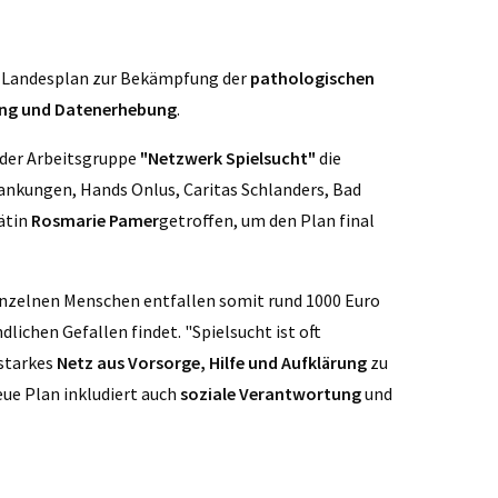
 Landesplan zur Bekämpfung der
pathologischen
ng und Datenerhebung
.
 der Arbeitsgruppe
"Netzwerk Spielsucht"
die
ankungen, Hands Onlus, Caritas Schlanders, Bad
ätin
Rosmarie Pamer
getroffen, um den Plan final
einzelnen Menschen entfallen somit rund 1000 Euro
dlichen Gefallen findet. "Spielsucht ist oft
 starkes
Netz aus Vorsorge, Hilfe und Aufklärung
zu
eue Plan inkludiert auch
soziale Verantwortung
und