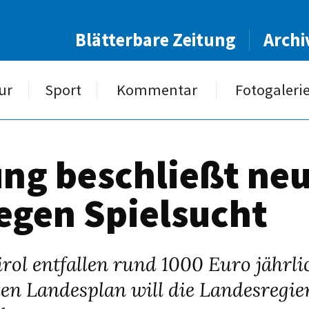
Blätterbare Zeitung
Archi
ur
Sport
Kommentar
Fotogaleri
ng beschließt ne
egen Spielsucht
rol entfallen rund 1000 Euro jährl
uen Landesplan will die Landesreg