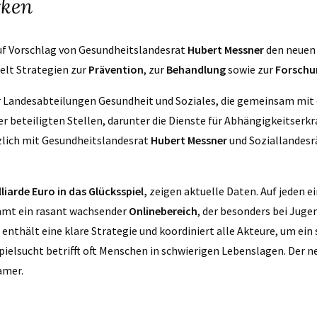
rken
auf Vorschlag von Gesundheitslandesrat
Hubert Messner
den neuen
elt Strategien zur
Prävention
, zur
Behandlung
sowie zur
Forschu
r Landesabteilungen Gesundheit und Soziales, die gemeinsam mit
beteiligten Stellen, darunter die Dienste für Abhängigkeitserkr
zlich mit Gesundheitslandesrat
Hubert Messner
und Soziallandesr
lliarde Euro in das Glücksspiel,
zeigen aktuelle Daten. Auf jeden 
mt ein rasant wachsender
Onlinebereich
, der besonders bei Jugen
enthält eine klare Strategie und koordiniert alle Akteure, um ein
ielsucht betrifft oft Menschen in schwierigen Lebenslagen. Der n
amer.