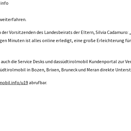
.info
weiterfahren.
er Vorsitzenden des Landesbeirats der Eltern, Silvia Cadamuro: 
en Minuten ist alles online erledigt, eine große Erleichterung für
uch die Service Desks und dassüdtirolmobil Kundenportal zur Verf
n südtirolmobil in Bozen, Brixen, Bruneck und Meran direkte Unter
mobil.info/u19
abrufbar.