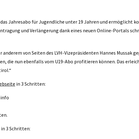
 das Jahresabo für Jugendliche unter 19 Jahren und ermöglicht k
antragung und Verlängerung dank eines neuen Online-Portals schnel
r anderem von Seiten des LVH-Vizepräsidenten Hannes Mussak gege
ren, die nun ebenfalls vom U19-Abo profitieren können. Das erleic
irol.“
ebseite
in 3 Schritten:
.info
ten.
in 3 Schritten: