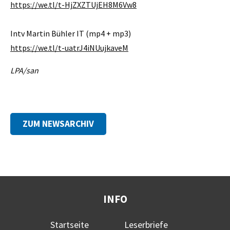
https://we.tl/t-HjZXZTUjEH8M6Vw8
Intv Martin Bühler IT (mp4 + mp3)
https://we.tl/t-uatrJ4iNUujkaveM
LPA/san
ZUM NEWSARCHIV
INFO
Startseite
Leserbriefe