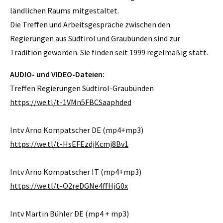
ländlichen Raums mitgestaltet.
Die Treffen und Arbeitsgespräche zwischen den
Regierungen aus Südtirol und Graubünden sind zur
Tradition geworden. Sie finden seit 1999 regelmäßig statt.
AUDIO- und VIDEO-Dateien:
Treffen Regierungen Südtirol-Graubünden
https://we.tl/t-1VMn5FBCSaaphded
Intv Arno Kompatscher DE (mp4+mp3)
https://we.tl/t-HsEFEzdjKcmj8Bv1
Intv Arno Kompatscher IT (mp4+mp3)
https://we.tl/t-O2reDGNe4ffHjG0x
Intv Martin Bühler DE (mp4 + mp3)