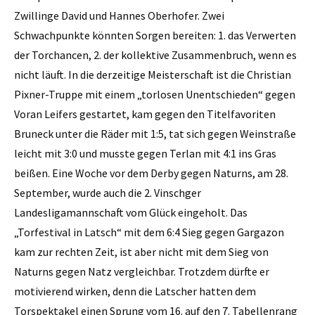
Zwillinge David und Hannes Oberhofer. Zwei
Schwachpunkte könnten Sorgen bereiten: 1. das Verwerten
der Torchancen, 2. der kollektive Zusammenbruch, wenn es
nicht läuft. In die derzeitige Meisterschaft ist die Christian
Pixner-Truppe mit einem „torlosen Unentschieden“ gegen
Voran Leifers gestartet, kam gegen den Titelfavoriten
Bruneck unter die Räder mit 1:5, tat sich gegen Weinstraße
leicht mit 3:0 und musste gegen Terlan mit 4:1 ins Gras
beißen. Eine Woche vor dem Derby gegen Naturns, am 28.
September, wurde auch die 2. Vinschger
Landesligamannschaft vom Glück eingeholt. Das
„Torfestival in Latsch“ mit dem 6:4 Sieg gegen Gargazon
kam zur rechten Zeit, ist aber nicht mit dem Sieg von
Naturns gegen Natz vergleichbar. Trotzdem dürfte er
motivierend wirken, denn die Latscher hatten dem
Torspektakel einen Sprung vom 16. auf den 7. Tabellenrang