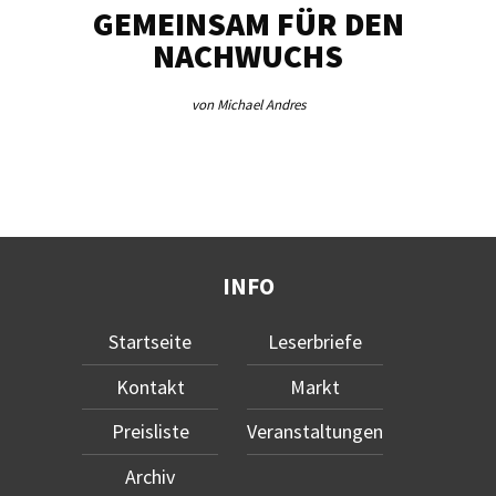
ÜR DEN
SCHANZER TORHUNGER
HS
IN LATSCH
von Michael Andres
INFO
Startseite
Leserbriefe
Kontakt
Markt
Preisliste
Veranstaltungen
Archiv