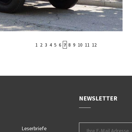
1
2
3
4
5
6
7
8
9
10
11
12
NEWSLETTER
Leserbriefe