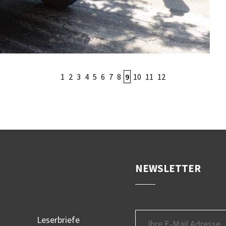
1
2
3
4
5
6
7
8
9
10
11
12
NEWSLETTER
Leserbriefe