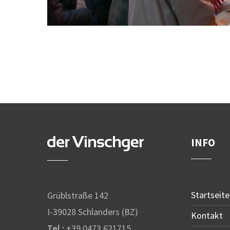
INFO
Startseite
Grüblstraße 142
I-39028 Schlanders (BZ)
Kontakt
Tel.:
+39 0473 621715