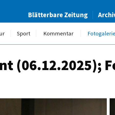
Blätterbare Zeitung
Archi
ur
Sport
Kommentar
Fotogaleri
nt (06.12.2025); F