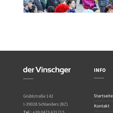
INFO
Startseite
Grüblstraße 142
I-39028 Schlanders (BZ)
Kontakt
Tel.:
+39 0473 621715