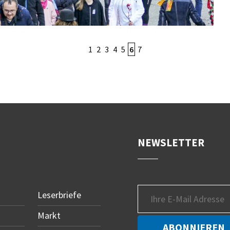
1
2
3
4
5
6
7
NEWSLETTER
Leserbriefe
Markt