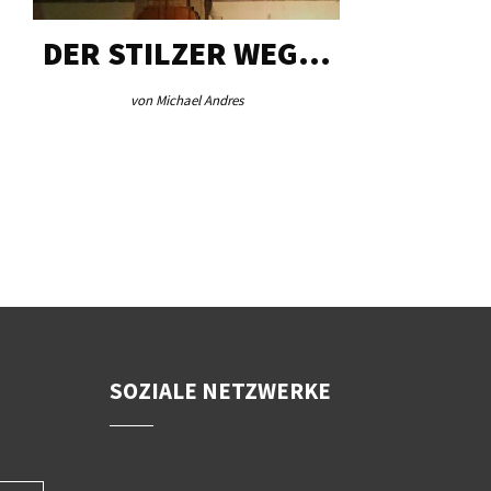
DER STILZER WEG…
AEB VI
von Michael Andres
von Re
SOZIALE NETZWERKE