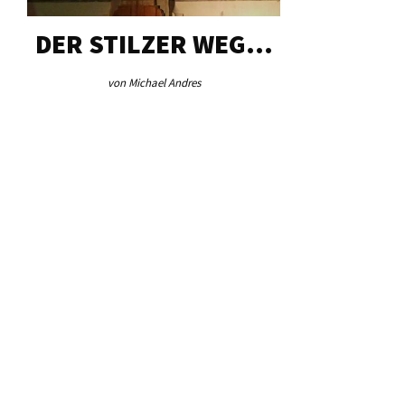
DER STILZER WEG…
AEB VI
von Michael Andres
von Re