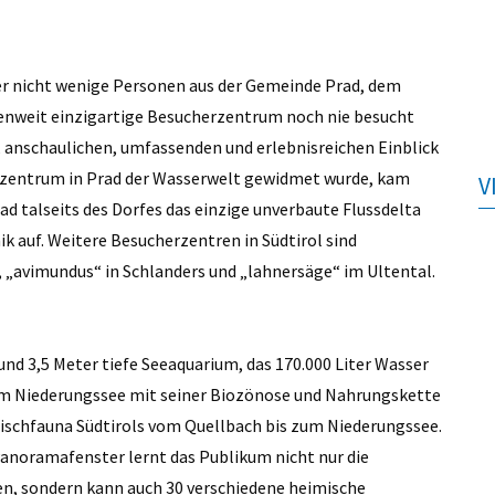
er nicht wenige Personen aus der Gemeinde Prad, dem
lpenweit einzigartige Besucherzentrum noch nie besucht
 anschaulichen, umfassenden und erlebnisreichen Einblick
herzentrum in Prad der Wasserwelt gewidmet wurde, kam
V
ad talseits des Dorfes das einzige unverbaute Flussdelta
ik auf. Weitere Besucherzentren in Südtirol sind
l, „avimundus“ in Schlanders und „lahnersäge“ im Ultental.
und 3,5 Meter tiefe Seeaquarium, das 170.000 Liter Wasser
um Niederungssee mit seiner Biozönose und Nahrungskette
 Fischfauna Südtirols vom Quellbach bis zum Niederungssee.
anoramafenster lernt das Publikum nicht nur die
en, sondern kann auch 30 verschiedene heimische