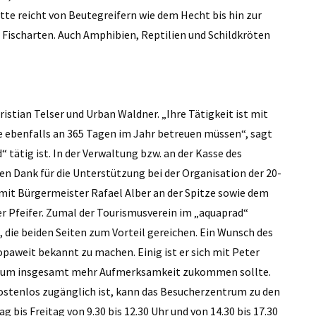
tte reicht von Beutegreifern wie dem Hecht bis hin zur
Fischarten. Auch Amphibien, Reptilien und Schildkröten
istian Telser und Urban Waldner. „Ihre Tätigkeit ist mit
ere ebenfalls an 365 Tagen im Jahr betreuen müssen“, sagt
d“ tätig ist. In der Verwaltung bzw. an der Kasse des
n Dank für die Unterstützung bei der Organisation der 20-
mit Bürgermeister Rafael Alber an der Spitze sowie dem
r Pfeifer. Zumal der Tourismusverein im „aquaprad“
, die beiden Seiten zum Vorteil gereichen. Ein Wunsch des
paweit bekannt zu machen. Einig ist er sich mit Peter
ntrum insgesamt mehr Aufmerksamkeit zukommen sollte.
ostenlos zugänglich ist, kann das Besucherzentrum zu den
is Freitag von 9.30 bis 12.30 Uhr und von 14.30 bis 17.30