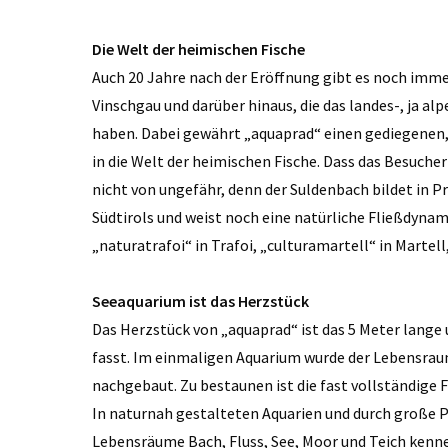
Die Welt der heimischen Fische
Auch 20 Jahre nach der Eröffnung gibt es noch imm
Vinschgau und darüber hinaus, die das landes-, ja a
haben. Dabei gewährt „aquaprad“ einen gediegenen,
in die Welt der heimischen Fische. Dass das Besuc
nicht von ungefähr, denn der Suldenbach bildet in Pr
Südtirols und weist noch eine natürliche Fließdynam
„naturatrafoi“ in Trafoi, „culturamartell“ in Martel
Seeaquarium ist das Herzstück
Das Herzstück von „aquaprad“ ist das 5 Meter lange 
fasst. Im einmaligen Aquarium wurde der Lebensra
nachgebaut. Zu bestaunen ist die fast vollständige
In naturnah gestalteten Aquarien und durch große P
Lebensräume Bach, Fluss, See, Moor und Teich kenn