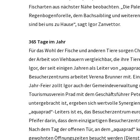
Fischarten aus nächster Nähe beobachten. „Die Pale
Regenbogenforelle, dem Bachsaibling und weiteren 
sind bei uns zu Hause“, sagt Igor Zanvettor.
365 Tage im Jahr
Für das Wohl der Fische und anderen Tiere sorgen Chr
der Arbeit von Viehbauern vergleichbar, die ihre Ti
Igor, der seit einigen Jahren als Leiter von „aquapra
Besucherzentrums arbeitet Verena Brunner mit. Eine
Jahr-Feier zollt Igor auch der Gemeindeverwaltung 
Tourismusverein Prad mit dem Geschäftsführer Pete
untergebracht ist, ergeben sich wertvolle Synergien
„aquaprad“-Leiters ist es, das Besucherzentrum euro
Pfeifer darin, dass dem einzigartigen Besucherze
Nach dem Tag der offenen Tür, an dem „aquaprad“ k
gewohnten Öffnungszeiten besucht werden (Dienstag b