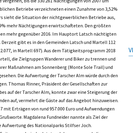
 vergehen, bis die 330.261 Nächtigungen von 2007 um
erblichen Betriebe verzeichneten einen Zunahme von 3,52%
 sieht die Situation der nichtgewerblichen Betriebe aus,
09% mehr Nächtigungen erwirtschafteten. Den größten
en mehr gegenüber 2016. Im Hauptort Latsch nächtigten
 Derzeit gibt es in den Gemeinden Latsch und Martell 112
V
2.077, in Martell 697). Aus dem Tätigkeitsprogramm 2018
tell, die Zielgruppen Wanderer und Biker zu trennen und
dfahrer Maßnahmen am Sonnenberg (Monte Sole Trail) und
rgesehen. Die Aufwertung der Tarscher Alm würde durch den
n. Thomas Rinner, Präsident der Gesellschaften zur
bes auf der Tarscher Alm, konnte zwar eine Steigerung der
nden auf, vermehrt die Gäste auf das Angebot hinzuweisen.
7 mit Erträgen von rund 957.000 Euro und Aufwendungen
Grußworte. Magdalena Fundneider nannte als Ziel der
e Aufwertung des Nationalparks Stilfser Joch.