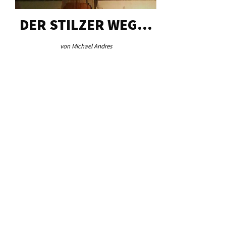
DER STILZER WEG…
AEB VI
von Michael Andres
von Re