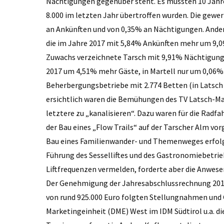
Nächtigungen gegenüber steht. Es mussten 10 Jahre
8.000 im letzten Jahr übertroffen wurden. Die gew
an Ankünften und von 0,35% an Nächtigungen. Anders
die im Jahre 2017 mit 5,84% Ankünften mehr um 9,
Zuwachs verzeichnete Tarsch mit 9,91% Nächtigung
2017 um 4,51% mehr Gäste, in Martell nur um 0,06%.
Beherbergungsbetriebe mit 2.774 Betten (in Latsch 
ersichtlich waren die Bemühungen des TV Latsch-Mar
letztere zu „kanalisieren“. Dazu waren für die Ra
der Bau eines „Flow Trails“ auf der Tarscher Alm vo
Bau eines Familienwander- und Themenweges erfolge
Führung des Sesselliftes und des Gastronomiebetrie
Liftfrequenzen vermelden, forderte aber die Anwese
Der Genehmigung der Jahresabschlussrechnung 201
von rund 925.000 Euro folgten Stellungnahmen und 
Marketingeinheit (DME) West im IDM Südtirol u.a. di