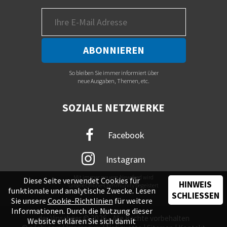
So bleiben Sie immer informiert über
neue Ausgaben, Themen, etc.
SOZIALE NETZWERKE
Facebook
Instagram
Mit immer neuem Newsfeed wird
Diese Seite verwendet Cookies für
HINWEIS
unsere Online-Community begeistert
funktionale und analytische Zwecke. Lesen
SCHLIESSEN
Sie unsere
Cookie-Richtlinien
für weitere
Informationen. Durch die Nutzung dieser
der Vinschger © 2026 - Alle Rechte vorbehalten
Website erklären Sie sich damit