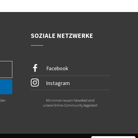
SOZIALE NETZWERKE
Facebook
Instagram
über
Mit immer neuem Newsfeed wird
.
unsere Online-Community begeistert