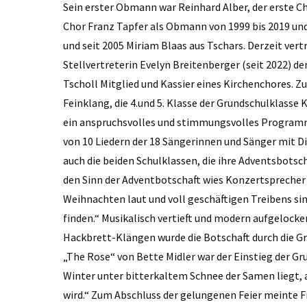
Sein erster Obmann war Reinhard Alber, der erste C
Chor Franz Tapfer als Obmann von 1999 bis 2019 und d
und seit 2005 Miriam Blaas aus Tschars. Derzeit vertr
Stellvertreterin Evelyn Breitenberger (seit 2022) de
Tscholl Mitglied und Kassier eines Kirchenchores. Z
Feinklang, die 4.und 5. Klasse der Grundschulklasse
ein anspruchsvolles und stimmungsvolles Programm
von 10 Liedern der 18 Sängerinnen und Sänger mit Dir
auch die beiden Schulklassen, die ihre Adventsbotsch
den Sinn der Adventbotschaft wies Konzertsprecher Fr
Weihnachten laut und voll geschäftigen Treibens sin
finden.“ Musikalisch vertieft und modern aufgelocke
Hackbrett-Klängen wurde die Botschaft durch die Gr
„The Rose“ von Bette Midler war der Einstieg der Gr
Winter unter bitterkaltem Schnee der Samen liegt, a
wird.“ Zum Abschluss der gelungenen Feier meinte F