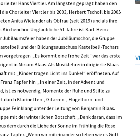
horleiter Hans Viertler. Am längsten geprägt haben den
ie Chorleiter Viertler bis 2003, Herbert Tscholl bis 2005
eten Anita Wielander als Obfrau (seit 2019) und als ihre
n Kirchenchor. Unglaubliche 51 Jahre ist Karl-Heinz
ur Jubiläumsfeier haben der Jubiläumschor, die Gruppe
 Kastelbell und der Bildungsausschuss Kastelbell-Tschars
 vorgetragen. „Es kommt eine frohe Zeit“ war das erste
V
igentin Miriam Blaas. Als Musiklehrerin dirigierte Blaas
aft mit „Kinder tragen Licht ins Dunkel“ eröffneten. Auf
anz Tapfer hin: „In einer Zeit, in der Advent und
d, ist es notwendig, Momente der Ruhe und Stille zu
rt durch Klarinetten-, Gitarren-, Flügelhorn- und
uppe Feinklang unter der Leitung von Benjamin Blaas.
uppe mit der winterlichen Botschaft: „Denk daran, dass im
us dem durch die Liebe der Sonne im Frühling die Rose
ranz Tapfer. „Wenn wir miteinander so leben wie es Gott