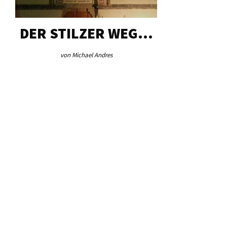
DER STILZER WEG…
AEB VI
von Michael Andres
von Re