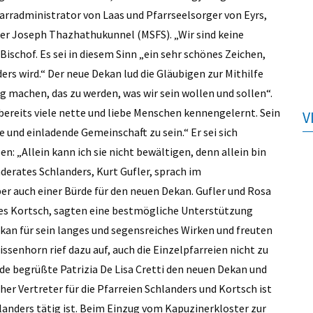
arradministrator von Laas und Pfarrseelsorger von Eyrs,
er Joseph Thazhathukunnel (MSFS). „Wir sind keine
Bischof. Es sei in diesem Sinn „ein sehr schönes Zeichen,
ers wird.“ Der neue Dekan lud die Gläubigen zur Mithilfe
eg machen, das zu werden, was wir sein wollen und sollen“.
 bereits viele nette und liebe Menschen kennengelernt. Sein
V
 und einladende Gemeinschaft zu sein.“ Er sei sich
 „Allein kann ich sie nicht bewältigen, denn allein bin
derates Schlanders, Kurt Gufler, sprach im
 auch einer Bürde für den neuen Dekan. Gufler und Rosa
es Kortsch, sagten eine bestmögliche Unterstützung
kan für sein langes und segensreiches Wirken und freuten
eissenhorn rief dazu auf, auch die Einzelpfarreien nicht zu
e begrüßte Patrizia De Lisa Cretti den neuen Dekan und
er Vertreter für die Pfarreien Schlanders und Kortsch ist
hlanders tätig ist. Beim Einzug vom Kapuzinerkloster zur