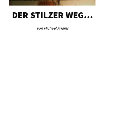
DER STILZER WEG…
AEB VI
von Michael Andres
von Re