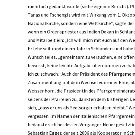
mehrfach gedankt wurde (siehe eigenen Bericht). Pf
Tanas und Tschengls wird mit Wirkung vom 1. Oktob
Nationalkirche, sondern eine Weltkirche“, sagte der 
wenn ein Ordenspriester aus Indien Dekan in Schland
und Mitarbeit ein: „Ich will mich mit euch auf den W
Er lebe seit rund einem Jahr in Schlanders und habe
Wunsch sei es, „gemeinsam zu versuchen, eine offene
bewusst, keine leichte Aufgabe übernommen zu haben:
ich zu schwach.“ Auch der Präsident des Pfarrgemein
Zusammenhang mit dem Wechsel von einer Ehre, aber
Weissenhorn, die Präsidentin des Pfarrgemeinderat
seitens der Pfarreien zu, dankten dem bisherigen De
sich, „dass er uns als Seelsorger erhalten bleibt.“ W
vergessen. Im Namen der italienischen Pfarrgemeind
bedankte sich bei dessen Vorgänger. Neuer gesetzlich
Sebastian Egger, der seit 2006 als Kooperator in Sc