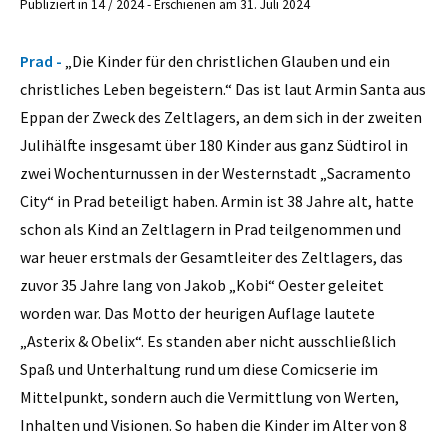
Publiziert in 14 / 2024 - Erschienen am 31. Juli 2024
Prad -
„Die Kinder für den christlichen Glauben und ein
christliches Leben begeistern.“ Das ist laut Armin Santa aus
Eppan der Zweck des Zeltlagers, an dem sich in der zweiten
Julihälfte insgesamt über 180 Kinder aus ganz Südtirol in
zwei Wochenturnussen in der Westernstadt „Sacramento
City“ in Prad beteiligt haben. Armin ist 38 Jahre alt, hatte
schon als Kind an Zeltlagern in Prad teilgenommen und
war heuer erstmals der Gesamtleiter des Zeltlagers, das
zuvor 35 Jahre lang von Jakob „Kobi“ Oester geleitet
worden war. Das Motto der heurigen Auflage lautete
„Asterix & Obelix“. Es standen aber nicht ausschließlich
Spaß und Unterhaltung rund um diese Comicserie im
Mittelpunkt, sondern auch die Vermittlung von Werten,
Inhalten und Visionen. So haben die Kinder im Alter von 8