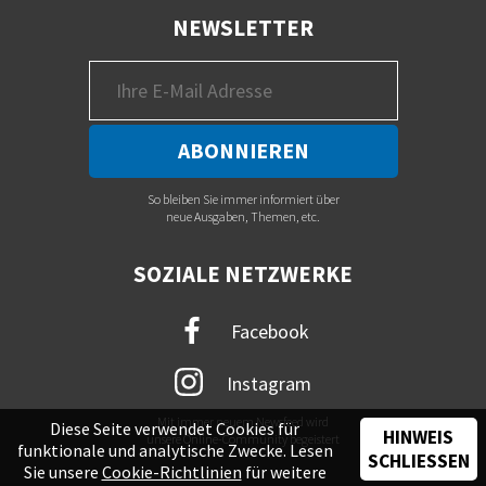
NEWSLETTER
So bleiben Sie immer informiert über
neue Ausgaben, Themen, etc.
SOZIALE NETZWERKE
Facebook
Instagram
Mit immer neuem Newsfeed wird
Diese Seite verwendet Cookies für
HINWEIS
unsere Online-Community begeistert
funktionale und analytische Zwecke. Lesen
SCHLIESSEN
Sie unsere
Cookie-Richtlinien
für weitere