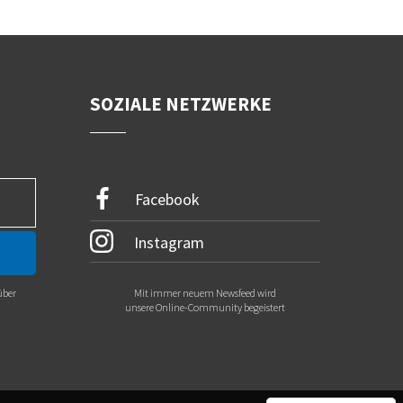
SOZIALE NETZWERKE
Facebook
Instagram
über
Mit immer neuem Newsfeed wird
.
unsere Online-Community begeistert