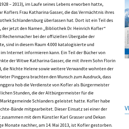
(1928 – 2013), im Laufe seines Lebens erworben hatte,
r Koflers Frau Katharina Gasser, die das Vermächtnis ihres
hek Schlandersburg überlassen hat. Dort ist ein Teil des
der jetzt den Namen „Bibliothek Dr. Heinrich Kofler“
d Rechenmacher bei der offiziellen Übergabe der
e, sind in diesem Raum 4.000 katalogisierte und
 im Internet informieren kann. Ein Teil der Bücher von
kte der Witwe Katharina Gasser, die mit ihrem Sohn Florin
, die Nichte Helene sowie weitere Verwandte wohnten der
ieter Pinggera brachten den Wunsch zum Ausdruck, dass
nggera hob die Verdienste von Kofler als Bürgermeister
lichen Stunden, die der Altbürgermeister für die
 Marktgemeinde Schlanders geleistet hatte. Kofler habe
V
chte-Bände mitgearbeitet. Dieser Einsatz sei einer der
 zusammen mit dem Künstler Karl Grasser und Dekan
ge Monate nachher, am 14. Mai 2013, ist Kofler gestorben.