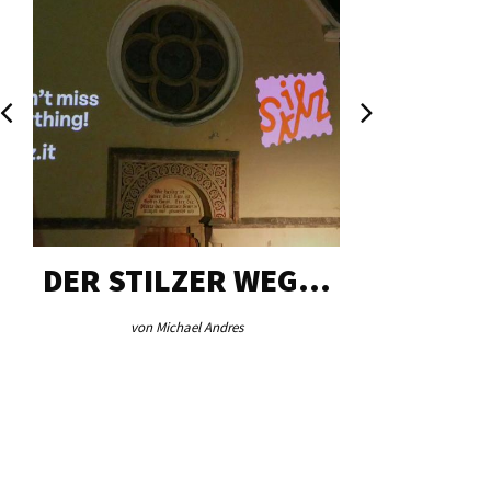
DER STILZER WEG…
AEB VI
von Michael Andres
von Re