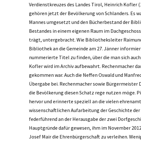
Verdienstkreuzes des Landes Tirol, Heinrich Kofler 
gehören jetzt der Bevölkerung von Schlanders. Es wa
Mannes umgesetzt und den Bücherbestand der Bibliot
Bestandes in einem eigenen Raum im Dachgeschoss, 
trägt, untergebracht. Wie Bibliotheksleiter Raimun
Bibliothek an die Gemeinde am 27. Jänner informiert
nummerierte Titel zu finden, über die man sich auch
Kofler wird im Archiv aufbewahrt. Rechenmacher dan
gekommen war. Auch die Neffen Oswald und Manfred
Übergabe bei. Rechenmacher sowie Bürgermeister D
die Bevölkerung diesen Schatz rege nutzen möge. Pi
hervor und erinnerte speziell an die vielen ehrenamt
wissenschaftlichen Aufarbeitung der Geschichte der
federführend an der Herausgabe der zwei Dorfgeschi
Hauptgründe dafür gewesen, ihm im November 2012
Josef Mair die Ehrenbürgerschaft zu verleihen. Weni