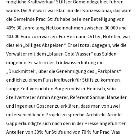
mögliche Kraftwerkauf Stilfser Gemeindegebiet führen
würde. Die Antwort war klar: nur der Konzessionär, das wäre
die Gemeinde Prad. Stilfs habe bei einer Beteiligung von
40% 30 Jahre lang Nettoeinnahmen zwischen 30.000 und
40.000 Euro zu erwarten. Für Hermann Ortler, Hotelier, war
dies ein „billiges Abspeisen“. Er sei total dagegen, wie die
Verwalter mit dem „blauen Gold Wasser“ aus Sulden
umgehen. Er sah in der Trinkwasserleitung ein
„Druckmittel“, über die Genehmigung des „Parkplans“
endlich zu einem Flusskraftwerk für Stilfs zu kommen.
Lange Zeit versuchten Bürgermeister Heinisch, sein
Stellvertreter Armin Angerer, Referent Samuel Marseiler
und Ingenieur Gostner zu erklären, dass man von zwei
unterschiedlichen Projekten spreche. Architekt Arnold
Gapp erkundigte sich nach den in der Presse angeführten
Anteilen von 30% für Stilfs und von 70 % für Prad. Was