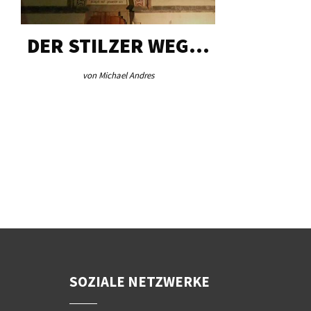
DER STILZER WEG…
AEB VI
von Michael Andres
von Re
SOZIALE NETZWERKE