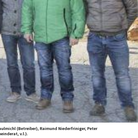
lmichl (Betreiber), Raimund Niederfriniger, Peter
inderat, v.l.).