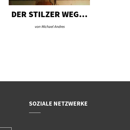
DER STILZER WEG…
AEB VI
von Michael Andres
von Re
SOZIALE NETZWERKE