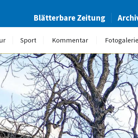
Blätterbare Zeitung
Archi
ur
Sport
Kommentar
Fotogaleri