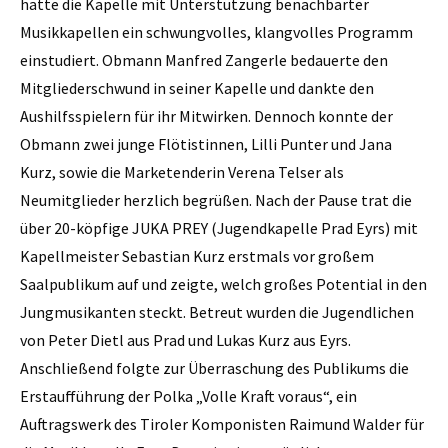
hatte die Kapelle mit Unterstützung benachbarter
Musikkapellen ein schwungvolles, klangvolles Programm
einstudiert. Obmann Manfred Zangerle bedauerte den
Mitgliederschwund in seiner Kapelle und dankte den
Aushilfsspielern für ihr Mitwirken. Dennoch konnte der
Obmann zwei junge Flötistinnen, Lilli Punter und Jana
Kurz, sowie die Marketenderin Verena Telser als
Neumitglieder herzlich begrüßen. Nach der Pause trat die
über 20-köpfige JUKA PREY (Jugendkapelle Prad Eyrs) mit
Kapellmeister Sebastian Kurz erstmals vor großem
Saalpublikum auf und zeigte, welch großes Potential in den
Jungmusikanten steckt. Betreut wurden die Jugendlichen
von Peter Dietl aus Prad und Lukas Kurz aus Eyrs.
Anschließend folgte zur Überraschung des Publikums die
Erstaufführung der Polka „Volle Kraft voraus“, ein
Auftragswerk des Tiroler Komponisten ­Raimund Walder für