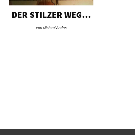
DER STILZER WEG…
AEB VI
von Michael Andres
von Re