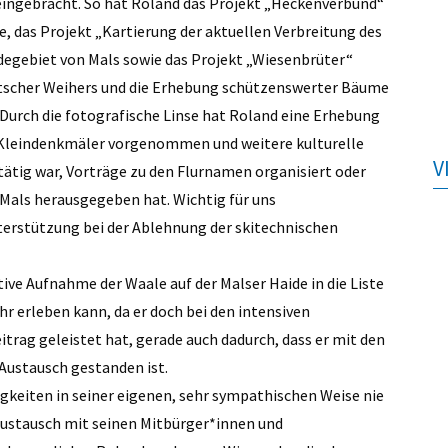
ngebracht. So hat Roland das Projekt „Heckenverbund“
, das Projekt „Kartierung der aktuellen Verbreitung des
egebiet von Mals sowie das Projekt „Wiesenbrüter“
artscher Weihers und die Erhebung schützenswerter Bäume
 Durch die fotografische Linse hat Roland eine Erhebung
 Kleindenkmäler vorgenommen und weitere kulturelle
V
tätig war, Vorträge zu den Flurnamen organisiert oder
als herausgegeben hat. Wichtig für uns
terstützung bei der Ablehnung der skitechnischen
tive Aufnahme der Waale auf der Malser Haide in die Liste
 erleben kann, da er doch bei den intensiven
trag geleistet hat, gerade auch dadurch, dass er mit den
Austausch gestanden ist.
tigkeiten in seiner eigenen, sehr sympathischen Weise nie
 Austausch mit seinen Mitbürger*innen und