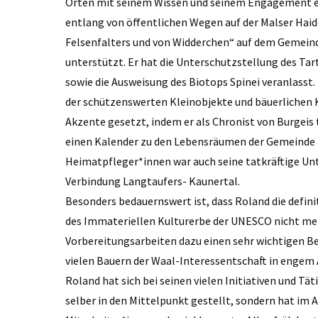
Orten mit seinem Wissen und seinem Engagement ei
entlang von öffentlichen Wegen auf der Malser Haide
Felsenfalters und von Widderchen“ auf dem Gemeind
unterstützt. Er hat die Unterschutzstellung des T
sowie die Ausweisung des Biotops Spinei veranlasst.
der schützenswerten Kleinobjekte und bäuerlichen
Akzente gesetzt, indem er als Chronist von Burgeis 
einen Kalender zu den Lebensräumen der Gemeinde M
Heimatpfleger*innen war auch seine tatkräftige Un
Verbindung Langtaufers- Kaunertal.
Besonders bedauernswert ist, dass Roland die defini
des Immateriellen Kulturerbe der UNESCO nicht mehr
Vorbereitungsarbeiten dazu einen sehr wichtigen Bei
vielen Bauern der Waal-Interessentschaft in engem 
Roland hat sich bei seinen vielen Initiativen und Tä
selber in den Mittelpunkt gestellt, sondern hat im