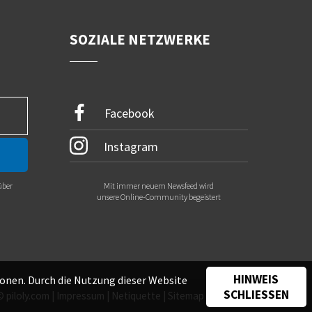
SOZIALE NETZWERKE
Facebook
Instagram
über
Mit immer neuem Newsfeed wird
.
unsere Online-Community begeistert
HINWEIS
onen. Durch die Nutzung dieser Website
SCHLIESSEN
©
piloly.com
|
Impressum
|
Netiquette
|
Sitemap
|
Kontakt