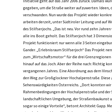
Initiative geht auf das Jahr 2006 zurück. Damals wur
gegeben, um die Straße weiter aufzuwerten. Ideen, d
verschwanden. Nun wurde das Projekt wieder konkre
arbeiten derzeit, unter Südtiroler Leitung und auf 
des Stilfserjochs. „Das ist neu. Vor rund zehn Jahren
alle ins Boot geholt. Das Stilfserjoch hat 3 Dimensi
Projekt funktioniert nur wenn alle 3 Seiten einge
Gander. „Erlebnisraum Stilfserjoch“ Das Projekt nenn
zum „Wirtschaftsmotor“ für die drei Grenzregionen 
hinauf auf das Joch. Aber der Reihe nach: Richtig k
vergangenen Jahres. Eine Abordnung aus dem Vinsch
den Weg zur Großglockner Hochalpenstraße. Diese z
Sehenswürdigkeiten Österreichs. „Dort konnten wir s
Rahmenbedingungen der Hochalpenstraße und der Sti
landschaftlichen Umgebung, der Straßenbaukunst und
sogar so einige Vorteile“, betont Architekt Gapp. 