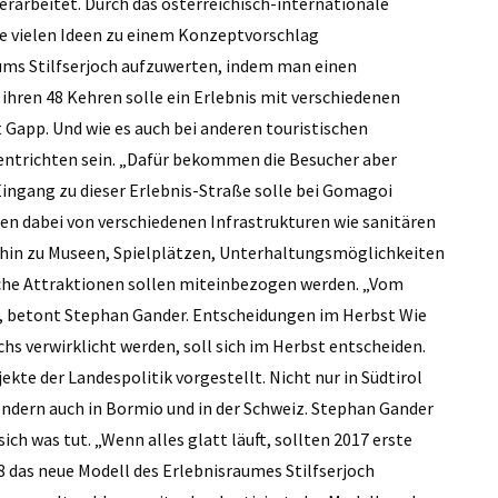
arbeitet. Durch das österreichisch-internationale
 vielen Ideen zu einem Konzeptvorschlag
 ums Stilfserjoch aufzuwerten, indem man einen
t ihren 48 Kehren solle ein Erlebnis mit verschiedenen
Gapp. Und wie es auch bei anderen touristischen
zu entrichten sein. „Dafür bekommen die Besucher aber
 Eingang zu dieser Erlebnis-Straße solle bei Gomagoi
hen dabei von verschiedenen Infrastrukturen wie sanitären
 hin zu Museen, Spielplätzen, Unterhaltungsmöglichkeiten
sche Attraktionen sollen miteinbezogen werden. „Vom
u“, betont Stephan Gander. Entscheidungen im Herbst Wie
hs verwirklicht werden, soll sich im Herbst entscheiden.
kte der Landespolitik vorgestellt. Nicht nur in Südtirol
sondern auch in Bormio und in der Schweiz. Stephan Gander
sich was tut. „Wenn alles glatt läuft, sollten 2017 erste
das neue Modell des Erlebnisraumes Stilfserjoch