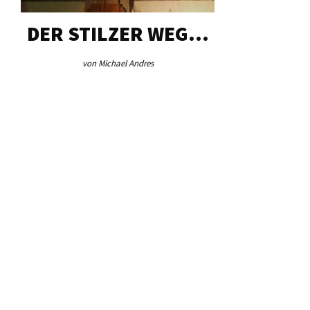
DER STILZER WEG…
AEB VI
von Michael Andres
von Re