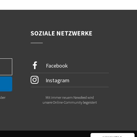
SOZIALE NETZWERKE
Facebook
Instagram
über
Mit immer neuem Newsfeed wird
.
unsere Online-Community begeistert