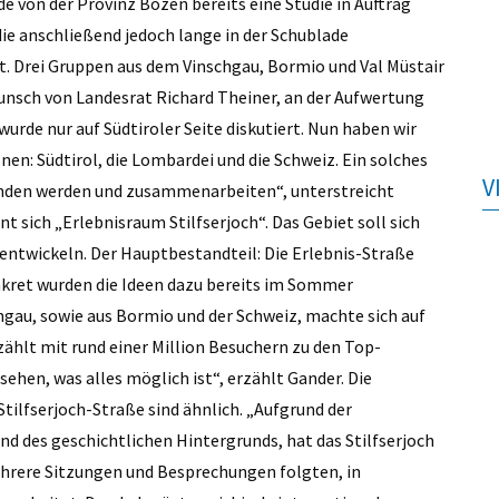
de von der Provinz Bozen bereits eine Studie in Auftrag
ie anschließend jedoch lange in der Schublade
t. Drei Gruppen aus dem Vinschgau, Bormio und Val Müstair
Wunsch von Landesrat Richard Theiner, an der Aufwertung
 wurde nur auf Südtiroler Seite diskutiert. Nun haben wir
onen: Südtirol, die Lombardei und die Schweiz. Ein solches
V
bunden werden und zusammenarbeiten“, unterstreicht
t sich „Erlebnisraum Stilfserjoch“. Das Gebiet soll sich
entwickeln. Der Hauptbestandteil: Die Erlebnis-Straße
onkret wurden die Ideen dazu bereits im Sommer
gau, sowie aus Bormio und der Schweiz, machte sich auf
ählt mit rund einer Million Besuchern zu den Top-
ehen, was alles möglich ist“, erzählt Gander. Die
lfserjoch-Straße sind ähnlich. „Aufgrund der
 des geschichtlichen Hintergrunds, hat das Stilfserjoch
Mehrere Sitzungen und Besprechungen folgten, in