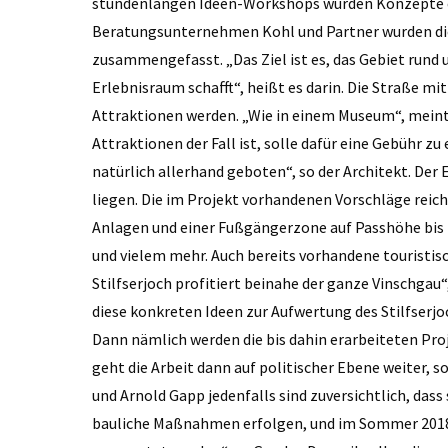
stundenlangen Ideen-Workshops wurden Konzepte er
Beratungsunternehmen Kohl und Partner wurden die
zusammengefasst. „Das Ziel ist es, das Gebiet rund
Erlebnisraum schafft“, heißt es darin. Die Straße mi
Attraktionen werden. „Wie in einem Museum“, meint 
Attraktionen der Fall ist, solle dafür eine Gebühr 
natürlich allerhand geboten“, so der Architekt. Der
liegen. Die im Projekt vorhandenen Vorschläge reic
Anlagen und einer Fußgängerzone auf Passhöhe bis
und vielem mehr. Auch bereits vorhandene touristi
Stilfserjoch profitiert beinahe der ganze Vinschga
diese konkreten Ideen zur Aufwertung des Stilfserjoc
Dann nämlich werden die bis dahin erarbeiteten Proje
geht die Arbeit dann auf politischer Ebene weiter, 
und Arnold Gapp jedenfalls sind zuversichtlich, dass 
bauliche Maßnahmen erfolgen, und im Sommer 2018 