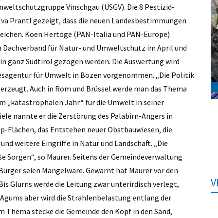
mweltschutzgruppe Vinschgau (USGV). Die 8 Pestizid-
 Eva Prantl gezeigt, dass die neuen Landesbestimmungen
usreichen. Koen Hertoge (PAN-Italia und PAN-Europe)
 Dachverband für Natur- und Umweltschutz im April und
 in ganz Südtirol gezogen werden. Die Auswertung wird
esagentur für Umwelt in Bozen vorgenommen. „Die Politik
berzeugt. Auch in Rom und Brüssel werde man das Thema
m „katastrophalen Jahr“ für die Umwelt in seiner
ele nannte er die Zerstörung des Palabirn-Angers in
op-Flächen, das Entstehen neuer Obstbauwiesen, die
nd weitere Eingriffe in Natur und Landschaft. „Die
ße Sorgen“, so Maurer. Seitens der Gemeindeverwaltung
Bürger seien Mangelware. Gewarnt hat Maurer vor den
V
s Glurns werde die Leitung zwar unterirdisch verlegt,
 Agums aber wird die Strahlenbelastung entlang der
m Thema stecke die Gemeinde den Kopf in den Sand,