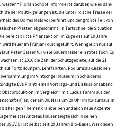
zu werden.“ Florian Schöpf informierte darüber, wie es dank
lfe der ­Politik gelungen ist, die unterirdische Trasse der
halb des Dorfes Mals vorbeiführt und der größte Teil von
tischen Platten abgeschirmt. In Tartsch sei die Situation
e bereits dritte Pflanzaktion im Zuge des auf 10 Jahre
 wird heuer im Frühjahr durchgeführt. Wenngleich nur auf
laut Peter Gasser für viele Bauern leider ein rotes Tuch. Es
achsen ist 2016 die Zahl der Schutzgebiete, auf die 21
ch auf Fortbildungen, Lehrfahrten, Podiumsdiskussionen
ollversammlung im Vintschger Museum in Schluderns
kündigte Eva Prantl einen Vortrags- und Diskussionsabend
 Obstproduktion im Vergleich“ mit Lucius Tamm aus der
nschaften) an, der am 30. März um 20 Uhr im Kulturhaus in
 an bisherigen Themen dranbleiben und auch neue Akzente
ürgermeister Andreas Hauser zeigte sich in seinen
r USGV. Er ist selbst seit 20 Jahren Bio-Bauer. Wer diesen