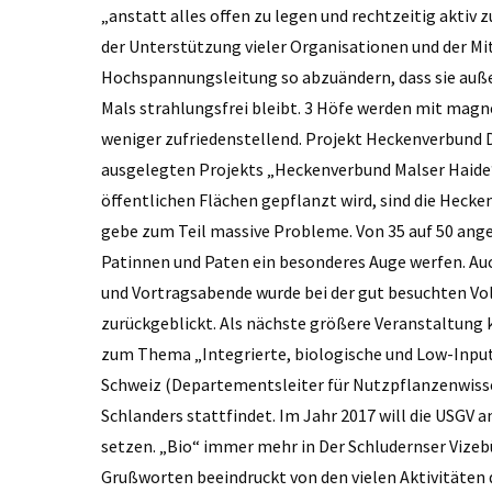
„anstatt alles offen zu legen und rechtzeitig aktiv 
der Unterstützung vieler Organisationen und der Mithi
Hochspannungsleitung so abzuändern, dass sie außer
Mals strahlungsfrei bleibt. 3 Höfe werden mit magne
weniger zufriedenstellend. Projekt Heckenverbund Di
ausgelegten Projekts „Heckenverbund Malser Haide“
öffentlichen Flächen gepflanzt wird, sind die Hecken 
gebe zum Teil massive Probleme. Von 35 auf 50 angew
Patinnen und Paten ein besonderes Auge werfen. Au
und Vortragsabende wurde bei der gut besuchten V
zurückgeblickt. Als nächste größere Veranstaltung 
zum Thema „Integrierte, biologische und Low-Input
Schweiz (Departementsleiter für Nutzpflanzenwisse
Schlanders stattfindet. Im Jahr 2017 will die USGV
setzen. „Bio“ immer mehr in Der Schludernser Vizeb
Grußworten beeindruckt von den vielen Aktivitäten de