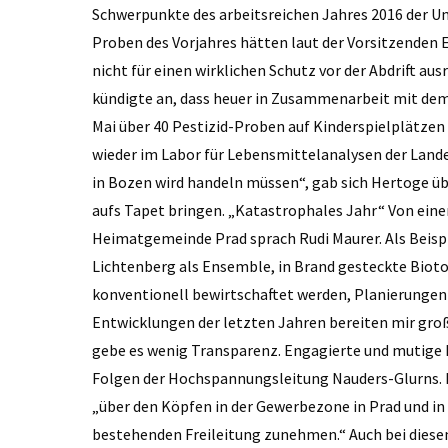
Schwerpunkte des arbeitsreichen Jahres 2016 der U
Proben des Vorjahres hätten laut der Vorsitzenden
nicht für einen wirklichen Schutz vor der Abdrift a
kündigte an, dass heuer in Zusammenarbeit mit dem
Mai über 40 Pestizid-Proben auf Kinderspielplätzen
wieder im Labor für Lebensmittelanalysen der Land
in Bozen wird handeln müssen“, gab sich Hertoge ü
aufs Tapet bringen. „Katastrophales Jahr“ Von eine
Heimatgemeinde Prad sprach Rudi ­Maurer. Als Beispi
Lichtenberg als Ensemble, in Brand gesteckte Biot
konventionell bewirtschaftet werden, Planierungen u
Entwicklungen der letzten Jahren bereiten mir gro
gebe es wenig Transparenz. Engagierte und mutige 
Folgen der Hochspannungsleitung Nauders-Glurns. Bi
„über den Köpfen in der Gewerbezone in Prad und in
bestehenden Freileitung zunehmen.“ Auch bei diese