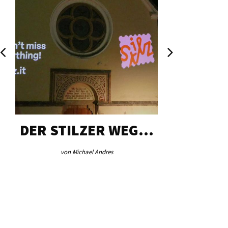
DER STILZER WEG…
AEB VI
von Michael Andres
von Re