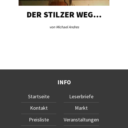
R WEG…
AEB VINSCHGAU
es
von Redaktion
INFO
Startseite
Leserbriefe
Kontakt
Markt
Preisliste
Veranstaltungen