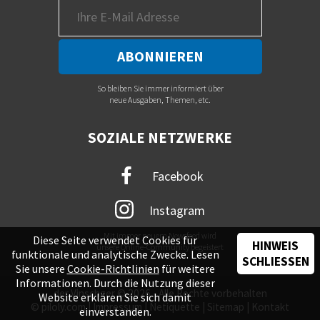
So bleiben Sie immer informiert über
neue Ausgaben, Themen, etc.
SOZIALE NETZWERKE
Facebook
Instagram
Mit immer neuem Newsfeed wird
Diese Seite verwendet Cookies für
HINWEIS
unsere Online-Community begeistert
funktionale und analytische Zwecke. Lesen
SCHLIESSEN
Sie unsere
Cookie-Richtlinien
für weitere
Informationen. Durch die Nutzung dieser
der Vinschger © 2026 - Alle Rechte vorbehalten
Website erklären Sie sich damit
©
piloly.com
|
Impressum
|
Netiquette
|
Sitemap
|
Kontakt
einverstanden.