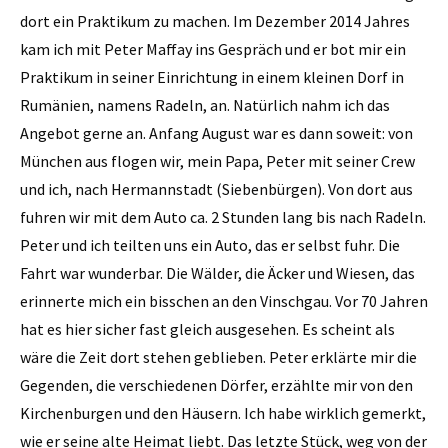
dort ein Praktikum zu machen. Im Dezember 2014 Jahres
kam ich mit Peter Maffay ins Gespräch und er bot mir ein
Praktikum in seiner Einrichtung in einem kleinen Dorf in
Rumänien, namens Radeln, an. Natürlich nahm ich das
Angebot gerne an. Anfang August war es dann soweit: von
München aus flogen wir, mein Papa, Peter mit seiner Crew
und ich, nach Hermannstadt (Siebenbürgen). Von dort aus
fuhren wir mit dem Auto ca. 2 Stunden lang bis nach Radeln.
Peter und ich teilten uns ein Auto, das er selbst fuhr. Die
Fahrt war wunderbar. Die Wälder, die Äcker und Wiesen, das
erinnerte mich ein bisschen an den Vinschgau. Vor 70 Jahren
hat es hier sicher fast gleich ausgesehen. Es scheint als
wäre die Zeit dort stehen geblieben. Peter erklärte mir die
Gegenden, die verschiedenen Dörfer, erzählte mir von den
Kirchenburgen und den Häusern. Ich habe wirklich gemerkt,
wie er seine alte Heimat liebt. Das letzte Stück, weg von der