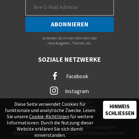
So bleiben Sie immer informiert über
neue Ausgaben, Themen, etc.
SOZIALE NETZWERKE
Facebook
Instagram
Mit immer neuem Newsfeed wird
Diese Seite verwendet Cookies für
HINWEIS
unsere Online-Community begeistert
funktionale und analytische Zwecke. Lesen
SCHLIESSEN
Sie unsere
Cookie-Richtlinien
für weitere
Informationen. Durch die Nutzung dieser
der Vinschger © 2026 - Alle Rechte vorbehalten
Website erklären Sie sich damit
©
piloly.com
|
Impressum
|
Netiquette
|
Sitemap
|
Kontakt
einverstanden.