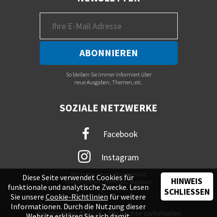
So bleiben Sie immer informiert über
neue Ausgaben, Themen, etc.
SOZIALE NETZWERKE
Facebook
Instagram
Mit immer neuem Newsfeed wird
Diese Seite verwendet Cookies für
HINWEIS
unsere Online-Community begeistert
funktionale und analytische Zwecke. Lesen
SCHLIESSEN
Sie unsere
Cookie-Richtlinien
für weitere
Informationen. Durch die Nutzung dieser
der Vinschger © 2026 - Alle Rechte vorbehalten
Website erklären Sie sich damit