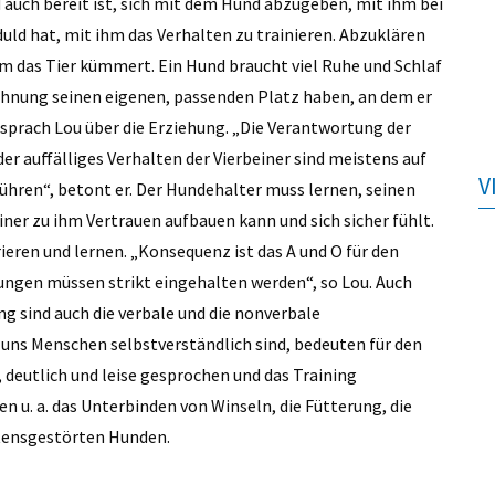
 auch bereit ist, sich mit dem Hund abzugeben, mit ihm bei
uld hat, mit ihm das Verhalten zu trainieren. Abzuklären
 um das Tier kümmert. Ein Hund braucht viel Ruhe und Schlaf
Wohnung seinen eigenen, passenden Platz haben, an dem er
 sprach Lou über die Erziehung. „Die Verantwortung der
 auffälliges Verhalten der Vierbeiner sind meistens auf
V
hren“, betont er. Der Hundehalter muss lernen, seinen
iner zu ihm Vertrauen aufbauen kann und sich sicher fühlt.
eren und lernen. „Konsequenz ist das A und O für den
ungen müssen strikt eingehalten werden“, so Lou. Auch
g sind auch die verbale und die nonverbale
uns Menschen selbstverständlich sind, bedeuten für den
deutlich und leise gesprochen und das Training
 u. a. das Unterbinden von Winseln, die Fütterung, die
tensgestörten Hunden.