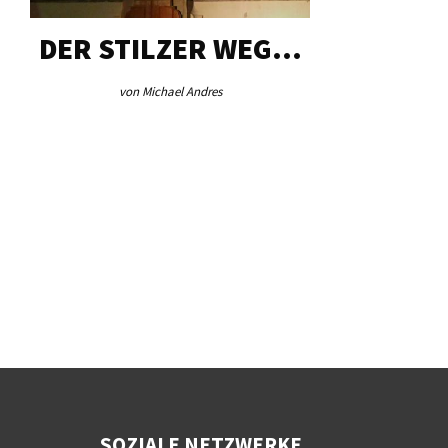
DER STILZER WEG…
AEB VI
von Michael Andres
von Re
SOZIALE NETZWERKE