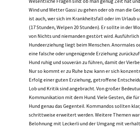
Wesentliche Fragen sind: ob man genug Zeit hat und
Wind und Wetter Gassi zu gehen oder ob man die Ged
ist auch, wer sich im Krankheitsfall oder im Urlaub
(17 Stunden, Welpen 20 Stunden). Er sollte in der 
von Nichts und niemanden gestört wird. Ausführlich
Hundeerziehung liegt beim Menschen. Anormales oder
eine falsche oder ungenügende Erziehung zurückzufü
Hund ruhig und souverän zu führen, damit der Vierbe
Nur so kommt er zu Ruhe bzw. kann er sich konzentri
Erfolg einer guten Erziehung, getroffene Entscheid
Lob und Kritik sind angebracht. Von großer Bedeutun
Kommunikation mit dem Hund. Viele Gesten, die für 
Hund genau das Gegenteil. Kommandos sollten klar, 
schrittweise erweitert werden. Weitere Themen waren
Belohnung mit Leckerli und der Umgang mit verhal