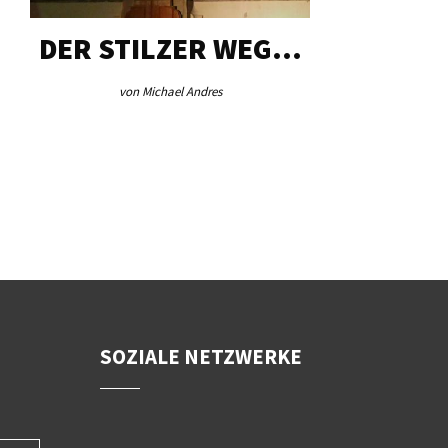
DER STILZER WEG…
AEB VI
von Michael Andres
von Re
SOZIALE NETZWERKE