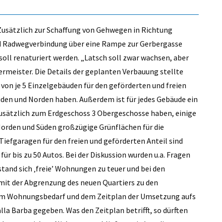
 Zusätzlich zur Schaffung von Gehwegen in Richtung
nd Radwegverbindung über eine Rampe zur Gerbergasse
soll renaturiert werden. „Latsch soll zwar wachsen, aber
ermeister. Die Details der geplanten Verbauung stellte
 von je 5 Einzelgebäuden für den geförderten und freien
üden und Norden haben. Außerdem ist für jedes Gebäude ein
zusätzlich zum Erdgeschoss 3 Obergeschosse haben, einige
Norden und Süden großzügige Grünflächen für die
iefgaragen für den freien und geförderten Anteil sind
für bis zu 50 Autos. Bei der Diskussion wurden u.a. Fragen
and sich ‚freie’ Wohnungen zu teuer und bei den
 mit der Abgrenzung des neuen Quartiers zu den
m Wohnungsbedarf und dem Zeitplan der Umsetzung aufs
la Barba gegeben. Was den Zeitplan betrifft, so dürften