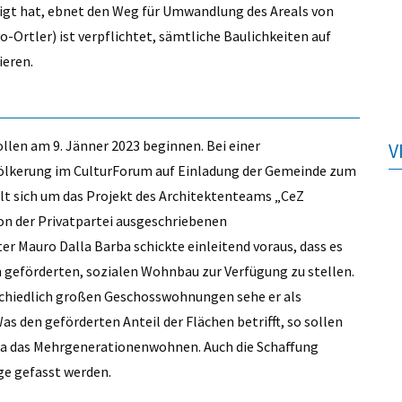
t hat, ebnet den Weg für Umwandlung des Areals von
-Ortler) ist verpflichtet, sämtliche Baulichkeiten auf
ieren.
llen am 9. Jänner 2023 beginnen. Bei einer
V
lkerung im CulturForum auf Einladung der Gemeinde zum
lt sich um das Projekt des Architektenteams „CeZ
von der Privatpartei ausgeschriebenen
Mauro Dalla Barba schickte einleitend voraus, dass es
 geförderten, sozialen Wohnbau zur Verfügung zu stellen.
schiedlich großen Geschosswohnungen sehe er als
 den geförderten Anteil der Flächen betrifft, so sollen
a das Mehrgenerationenwohnen. Auch die Schaffung
e gefasst werden.