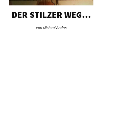
DER STILZER WEG…
AEB VI
von Michael Andres
von Re