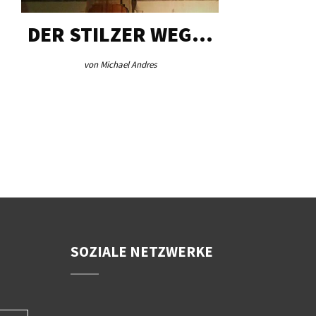
DER STILZER WEG…
AEB VI
von Michael Andres
von Re
SOZIALE NETZWERKE