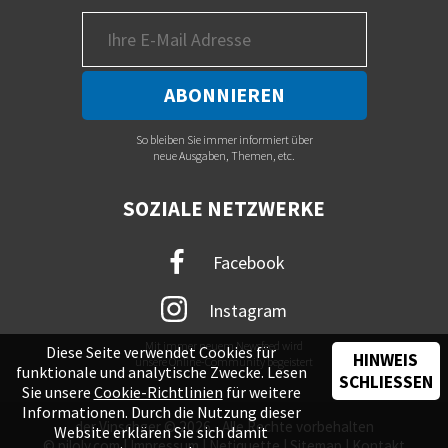
So bleiben Sie immer informiert über
neue Ausgaben, Themen, etc.
SOZIALE NETZWERKE
Facebook
Instagram
Mit immer neuem Newsfeed wird
Diese Seite verwendet Cookies für
HINWEIS
unsere Online-Community begeistert
funktionale und analytische Zwecke. Lesen
SCHLIESSEN
Sie unsere
Cookie-Richtlinien
für weitere
Informationen. Durch die Nutzung dieser
der Vinschger © 2026 - Alle Rechte vorbehalten
Website erklären Sie sich damit
©
piloly.com
|
Impressum
|
Netiquette
|
Sitemap
|
Kontakt